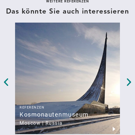
WEITERE REFERENZEN
Das könnte Sie auch interessieren
REFERENZEN
R
Kosmonautenmuseum
K
Moscow | Russia
D