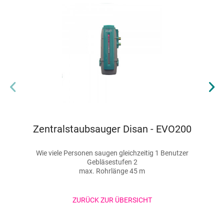
an - EVO200
Zentralstaubsauger Disan
itig 1 Benutzer
Wie viele Personen saugen gleichzeiti
max. Saugdosen 10 - 15 St
m
max. Rohrlänge ca. 100 
ZURÜCK ZUR ÜBERSICHT