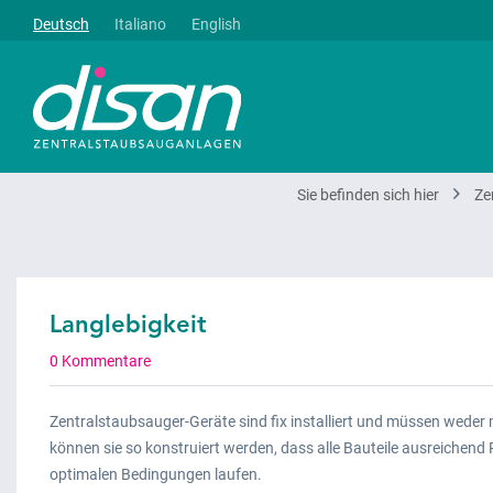
Deutsch
Italiano
English
Sie befinden sich hier
Ze
Langlebigkeit
0 Kommentare
Zentralstaubsauger-Geräte sind fix installiert und müssen wede
können sie so konstruiert werden, dass alle Bauteile ausreichen
optimalen Bedingungen laufen.