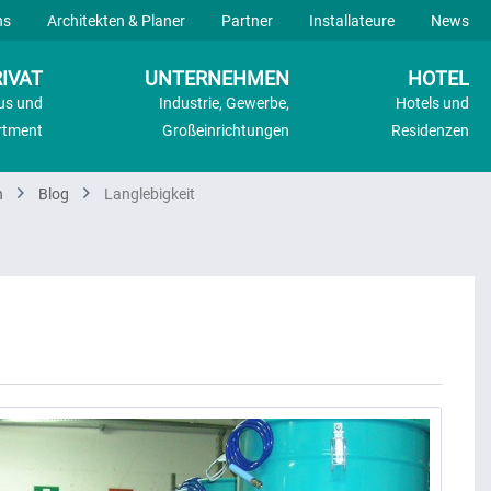
ns
Architekten & Planer
Partner
Installateure
News
IVAT
UNTERNEHMEN
HOTEL
us und
Industrie, Gewerbe,
Hotels und
rtment
Großeinrichtungen
Residenzen
n
Blog
Langlebigkeit