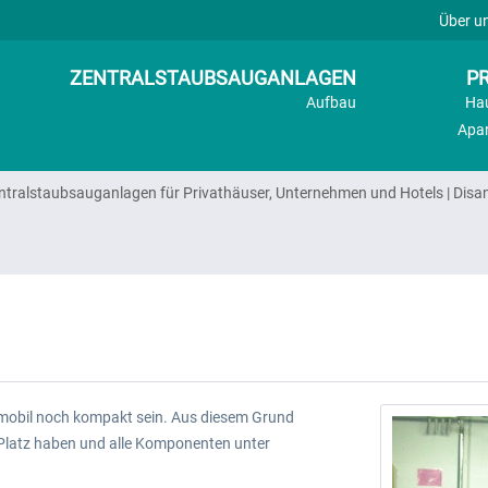
Über u
ZENTRALSTAUBSAUGANLAGEN
PR
Aufbau
Ha
Apa
ntralstaubsauganlagen für Privathäuser, Unternehmen und Hotels | Disa
r mobil noch kompakt sein. Aus diesem Grund
d Platz haben und alle Komponenten unter