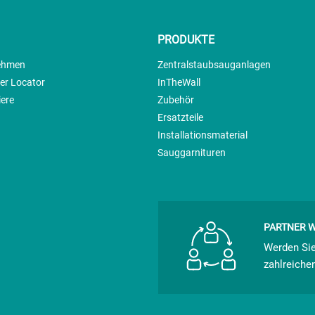
PRODUKTE
ehmen
Zentralstaubsauganlagen
ler Locator
InTheWall
iere
Zubehör
Ersatzteile
Installationsmaterial
Sauggarnituren
PARTNER 
Werden Sie
zahlreichen