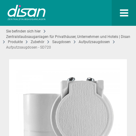
Sie befinden sich hier
Zentralstaubsauganlagen für Privathäuser, Unternehmen und Hotels | Disan
Produkte
Zubehör
Saugdosen
Aufputzsaugdosen
Aufputzsaugdosen - SD720