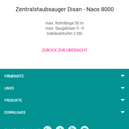
uger Disan - Naos 8000
Zentralstaubsauger
Rohrlänge 50 m
Gebläs
Saugdosen 5 - 9
max. Saugdos
sestufen 2 Stk
Motorlei
ZURÜCK ZUR ÜBERSICHT
FIRMENSITZ
LINKS
PRODUKTE
DOWNLOADS