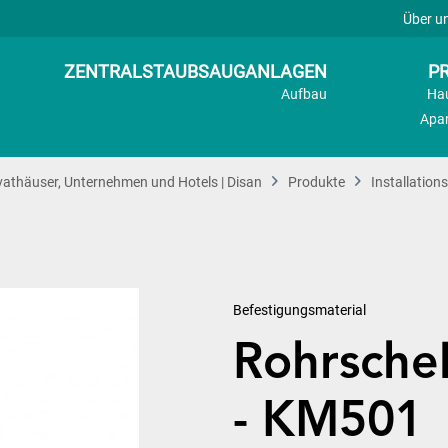
Über u
ZENTRALSTAUBSAUGANLAGEN
PR
Aufbau
Ha
Apa
vathäuser, Unternehmen und Hotels | Disan
Produkte
Installation
Befestigungsmaterial
Rohrschel
- KM501