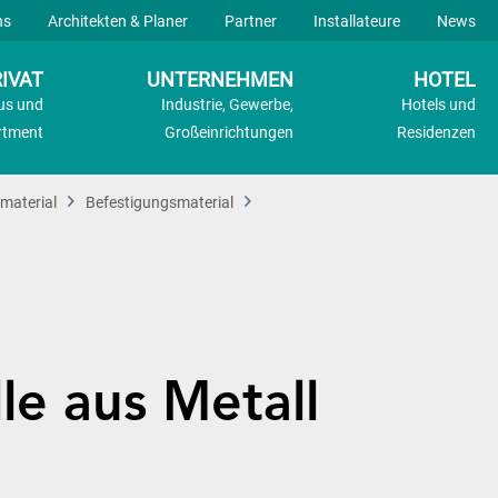
ns
Architekten & Planer
Partner
Installateure
News
IVAT
UNTERNEHMEN
HOTEL
us und
Industrie, Gewerbe,
Hotels und
rtment
Großeinrichtungen
Residenzen
smaterial
Befestigungsmaterial
le aus Metall