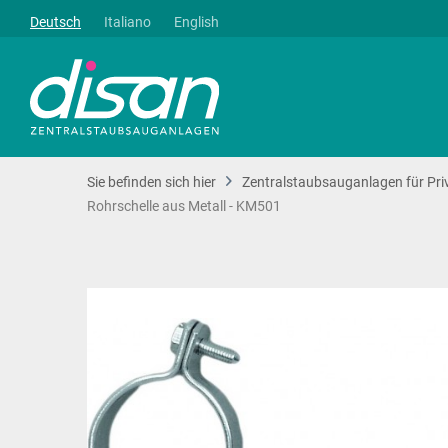
Deutsch
Italiano
English
Sie befinden sich hier
Zentralstaubsauganlagen für Pri
Rohrschelle aus Metall - KM501