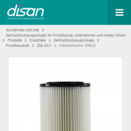
Sie befinden sich hier
Zentralstaubsauganlagen für Privathäuser, Unternehmen und Hotels | Disan
Produkte
Ersatzteile
Zentralstaubsauganlagen
Privathaushalt
ZSA 25/1
Filterkartusche - ER623