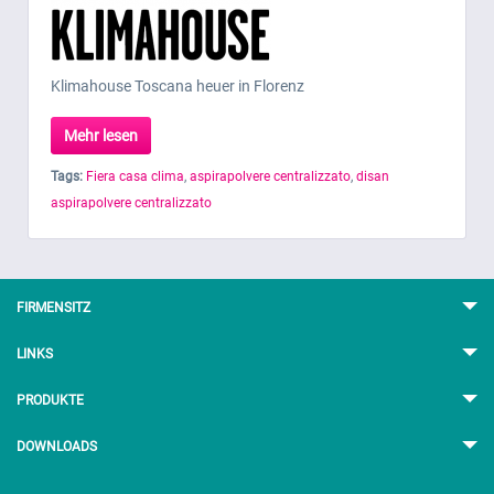
Klimahouse Toscana heuer in Florenz
Mehr lesen
Tags:
Fiera casa clima
,
aspirapolvere centralizzato
,
disan
aspirapolvere centralizzato
FIRMENSITZ
LINKS
PRODUKTE
DOWNLOADS