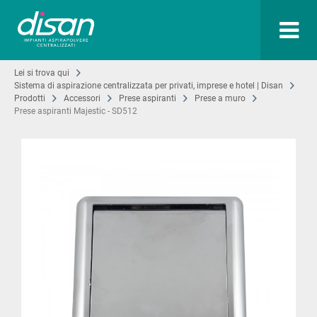
Lei si trova qui
Sistema di aspirazione centralizzata per privati, imprese e hotel | Disan
Prodotti
Accessori
Prese aspiranti
Prese a muro
Prese aspiranti Majestic - SD512